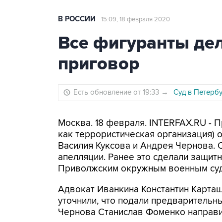
В РОССИИ
15:09, 18 февраля 2020
Все фигуранты де
приговор
Есть обновление от 19:33
→
Суд в Петербу
Москва. 18 февраля. INTERFAX.RU - П
как террористическая организация)
Василия Куксова и Андрея Чернова. 
апелляции. Ранее это сделали защит
Приволжским окружным военным су
Адвокат Иванкина Константин Карта
уточнили, что подали предварительн
Чернова Станислав Фоменко направит