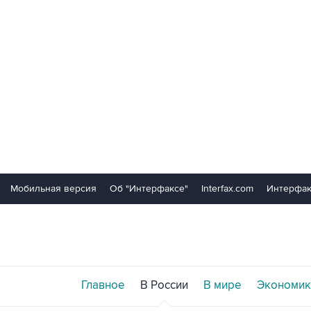
Мобильная версия
Об "Интерфаксе"
Interfax.com
Интерфак
Главное
В России
В мире
Экономик