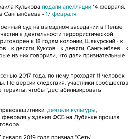
хаила Кулькова
подали апелляции
14 февраля,
а Сангынбаева -
17 февраля
.
оенный суд на выездном заседании в Пензе
частии в деятельности террористической
риговорен к 18 годам колонии, Шакурский - к
ков - к десяти, Куксов - к девяти, Сангынбаев - к
рые из них говорили, что дали признательные
енью 2017 года, по нему проходят 11 человек
ы. По версии следствия, участники сообщества
 теракты, чтобы "дестабилизировать
правозащитники,
деятели культуры
,
14 февраля у здания ФСБ на Лубянке прошла
говора.
 января 2019 года признал "Сеть"