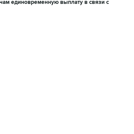
чам единовременную выплату в связи с
06:42, 8 августа 2026
написал