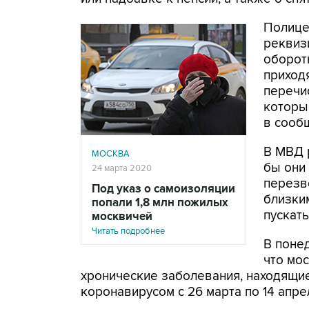
Полице
реквизи
оборот
приходя
перечи
которы
в сооб
В МВД 
МОСКВА
бы они 
24 марта 2020
перезв
Под указ о самоизоляции
близким
попали 1,8 млн пожилых
пускат
москвичей
Читать подробнее
В поне
что мо
хронические заболевания, находящие
коронавирусом с 26 марта по 14 апре