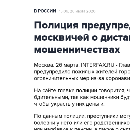
В РОССИИ
15:06, 26 марта 2020
Полиция предупре
москвичей о дист
мошенничествах
Москва. 26 марта. INTERFAX.RU - Гл
предупредило пожилых жителей горо
ограничительных мер из-за коронави
На сайте главка полиции говорится,
бдительными, так как мошенники буд
чтобы украсть у них деньги.
По данным полиции, преступники мо
болезни у него или его родственник
или надбавке к пенсии, а также о сня