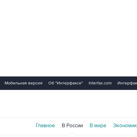
Мобильная версия
Об "Интерфаксе"
Interfax.com
Интерфак
Главное
В России
В мире
Экономик