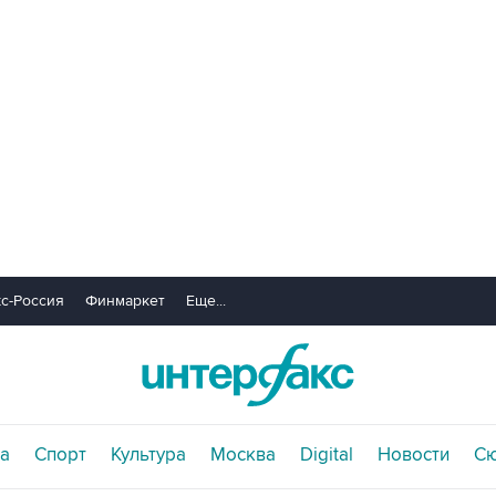
с-Россия
Финмаркет
Еще...
а
Спорт
Культура
Москва
Digital
Новости
С