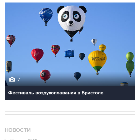
7
Фестиваль воздухоплавания в Бристоле
НОВОСТИ
09 августа, 02:59
В Белгороде при атаке БПЛА пострадали 13 человек, в
том числе двое детей