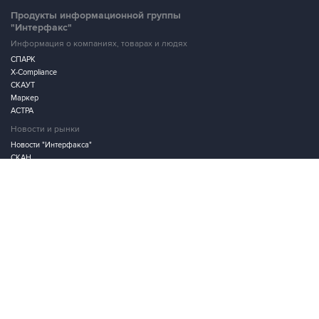
Информация о компаниях, товарах и людях
СПАРК
X-Compliance
СКАУТ
Маркер
АСТРА
Новости и рынки
Новости "Интерфакса"
СКАН
RUDATA
Центр раскрытия корпоративной информации
Условия использования информации
Выходные данные
Дизайн – Motka.ru