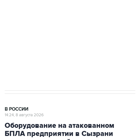
Беспилотные технологии и ИИ на службе у
электросетевых объектов и агрокомплексов
Социальная реклама, АНО «Национальные приоритеты».
ИНН 7725383515 Erid: F7NfYUJCUneVdwcydK6A
Кабмин РФ разрешил до 1 июля 2027 года
импорт, выпуск и обращение бензина Евро 2,
Евро 3, Евро 4
В РОССИИ
14:24, 8 августа 2026
Оборудование на атакованном
БПЛА предприятии в Сызрани
запустят в кратчайшие сроки