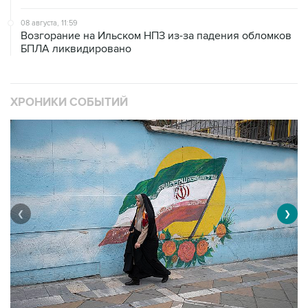
Возгорание на Ильском НПЗ из-за падения обломков
БПЛА ликвидировано
ХРОНИКИ СОБЫТИЙ
❮
❯
В
Операция Израиля и США против Ирана