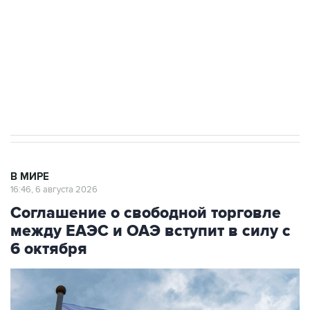
Как российские медицинские технологии
выходят на мировые рынки
Социальная реклама, АНО «Национальные приоритеты».
ИНН 7725383515 Erid: F7NfYUJCUneVdTRF8PRs
Трамп заявил, что переговоры с Ираном
начнутся в понедельник
В МИРЕ
16:46, 6 августа 2026
Соглашение о свободной торговле
между ЕАЭС и ОАЭ вступит в силу с
6 октября