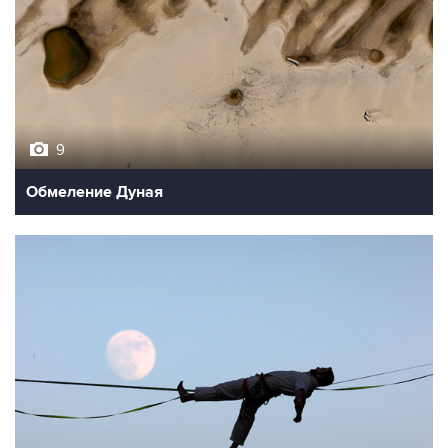
9
Обмеление Дуная