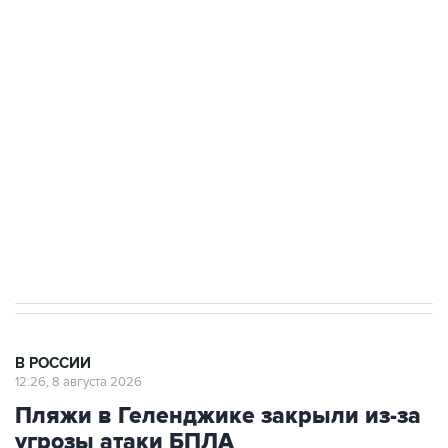
Беспилотные технологии и ИИ на службе у
электросетевых объектов и агрокомплексов
Социальная реклама, АНО «Национальные приоритеты».
ИНН 7725383515 Erid: F7NfYUJCUneVdwcydK6A
Кабмин РФ разрешил до 1 июля 2027 года
импорт, выпуск и обращение бензина Евро 2,
Евро 3, Евро 4
В РОССИИ
12:26, 8 августа 2026
Пляжи в Геленджике закрыли из-за
угрозы атаки БПЛА
Москва. 8 августа. INTERFAX.RU - Власти