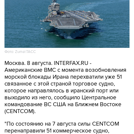
Фото: Zuma\ТАСС
Москва. 8 августа. INTERFAX.RU -
Американские ВМС с момента возобновления
морской блокады Ирана перехватили уже 51
связанное с этой страной торговое судно,
которое направлялось в иранский порт или
выходило из него, сообщило Центральное
командование ВС США на Ближнем Востоке
(CENTCOM).
"По состоянию на 7 августа силы CENTCOM
перенаправили 51 коммерческое судно,
вывели из строя два и провели досмотр еще
двух судов в рамках обеспечения блокады", -