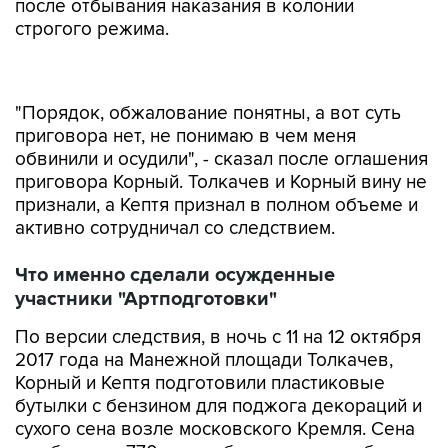
после отбывания наказания в колонии
строгого режима.
"Порядок, обжалование понятны, а вот суть
приговора нет, не понимаю в чем меня
обвинили и осудили", - сказал после оглашения
приговора Корный. Толкачев и Корный вину не
признали, а Кептя признал в полном объеме и
активно сотрудничал со следствием.
Что именно сделали осужденные
участники "Артподготовки"
По версии следствия, в ночь с 11 на 12 октября
2017 года на Манежной площади Толкачев,
Корный и Кептя подготовили пластиковые
бутылки с бензином для поджога декораций и
сухого сена возле московского Кремля. Сена
там было на 770 тыс. руб., а всего ущерб
должен был составить более 1,1 млн руб.