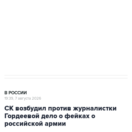
Росгвардии
Беспилотные технологии и ИИ на службе у
электросетевых объектов и агрокомплексов
Социальная реклама, АНО «Национальные приоритеты».
ИНН 7725383515 Erid: F7NfYUJCUneVdwcydK6A
Аксенов сообщил о четвертом погибшем в
результате атаки ВСУ на Крым
В РОССИИ
19:39, 7 августа 2026
СК возбудил против журналистки
Гордеевой дело о фейках о
российской армии