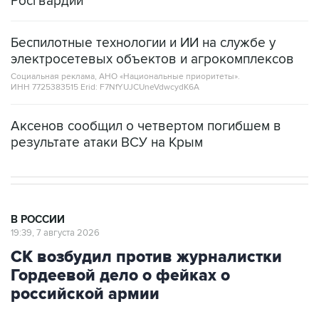
Беспилотные технологии и ИИ на службе у
электросетевых объектов и агрокомплексов
Социальная реклама, АНО «Национальные приоритеты».
ИНН 7725383515 Erid: F7NfYUJCUneVdwcydK6A
Аксенов сообщил о четвертом погибшем в
результате атаки ВСУ на Крым
В РОССИИ
19:39, 7 августа 2026
СК возбудил против журналистки
Гордеевой дело о фейках о
российской армии
Москва. 7 августа. INTERFAX.RU - Против
уехавшей из РФ журналистки Катерины