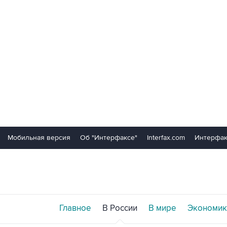
Мобильная версия
Об "Интерфаксе"
Interfax.com
Интерфак
Главное
В России
В мире
Экономик