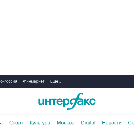
с-Россия
Финмаркет
Еще...
а
Спорт
Культура
Москва
Digital
Новости
С