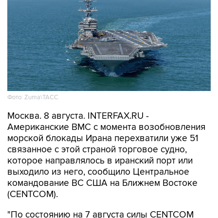
Фото: Zuma\ТАСС
Москва. 8 августа. INTERFAX.RU -
Американские ВМС с момента возобновления
морской блокады Ирана перехватили уже 51
связанное с этой страной торговое судно,
которое направлялось в иранский порт или
выходило из него, сообщило Центральное
командование ВС США на Ближнем Востоке
(CENTCOM).
"По состоянию на 7 августа силы CENTCOM
перенаправили 51 коммерческое судно,
вывели из строя два и провели досмотр еще