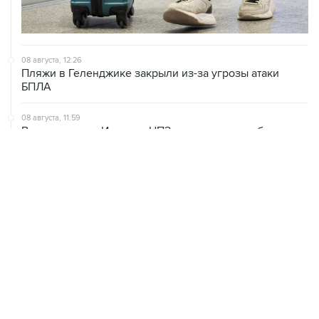
08 августа, 12:26
Пляжи в Геленджике закрыли из-за угрозы атаки
БПЛА
08 августа, 11:59
Возгорание на Ильском НПЗ из-за падения обломков
БПЛА ликвидировано
08 августа, 10:07
В Красноярском крае во время сплава по реке
пропала семья
08 августа, 09:22
Топливо в Севастополе в субботу поступит в продажу
на 13 АЗС сети "Атан"