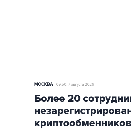
Беспилотные технологии и ИИ н
агрокомплексов
Социальная реклама, АНО «Национальные приоритеты».
И
Аксенов сообщил о четвертом п
Крым
МОСКВА
09:50, 7 августа 2026
Более 20 сотрудни
незарегистрирова
криптообменников