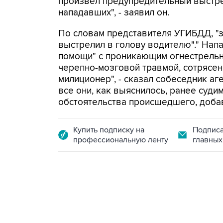
произвел предупредительный выстре
нападавших", - заявил он.
По словам представителя УГИБДД, "з
выстрелил в голову водителю"." Нап
помощи" с проникающим огнестрельн
черепно-мозговой травмой, сотрясе
милиционер", - сказал собеседник а
все они, как выяснилось, ранее суди
обстоятельства происшедшего, доба
Купить подписку на
Подписа
профессиональную ленту
главных
13:11, 7 августа 2026