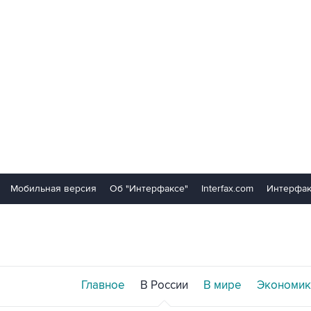
Мобильная версия
Об "Интерфаксе"
Interfax.com
Интерфак
Главное
В России
В мире
Экономик