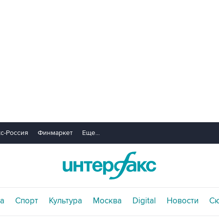
с-Россия
Финмаркет
Еще...
а
Спорт
Культура
Москва
Digital
Новости
С