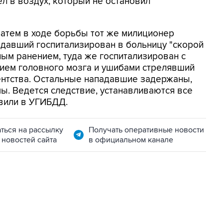
л в воздух, который не остановил
атем в ходе борьбы тот же милиционер
адавший госпитализирован в больницу "скорой
ым ранением, туда же госпитализирован с
нием головного мозга и ушибами стрелявший
гентства. Остальные нападавшие задержаны,
мы. Ведется следствие, устанавливаются все
вили в УГИБДД.
ться на рассылку
Получать оперативные новости
 новостей сайта
в официальном канале