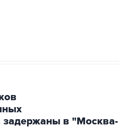
а службе у электросетевых объектов и
НН 7725383515 Erid: F7NfYUJCUneVdwcydK6A
огибшем в результате атаки ВСУ на
ков
нных
 задержаны в "Москва-