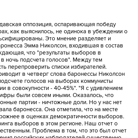
лдавская оппозиция, оспаривающая победу
ах, как выяснилось, не одинока в убеждении о
льсифицированы. Это мнение разделяет и
аронесса Эмма Николсон, входившая в состав
дающая, что "результаты выборов в
 ночь подсчета голосов". Между тем
ть перепроверить списки избирателей.
риводит в четверг слова баронессы Николсон
и подсчете голосов на выборах коммунисты
и в совокупности - 40-45%". "Я с удивлением
 цифры были совсем иными. Оказалось, что
нные партии - ничтожные доли. Но у нас нет
зала баронесса. Она отметила, что на месте
рожнее в оценках демократичности выборов.
инга выборов в этом регионе. Наш отчет о
ственным. Проблема в том, что это был отчет
мнения российских наблюдателей существенно