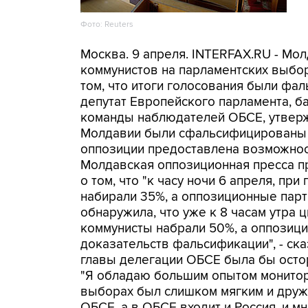
Фото: Reuters
Москва. 9 апреля. INTERFAX.RU - Мо
коммунистов на парламентских выбор
том, что итоги голосования были фа
депутат Европейского парламента, б
команды наблюдателей ОБСЕ, утверж
Молдавии были сфальсифицированы в
оппозиции предоставлена возможнос
Молдавская оппозиционная пресса п
о том, что "к часу ночи 6 апреля, пр
набирали 35%, а оппозиционные парти
обнаружила, что уже к 8 часам утра
коммунисты набрали 50%, а оппозицио
доказательств фальсификации", - ска
главы делегации ОБСЕ была бы осто
"Я обладаю большим опытом монитор
выборах был слишком мягким и друже
ОБСЕ, а в ОБСЕ входит и Россия, и 