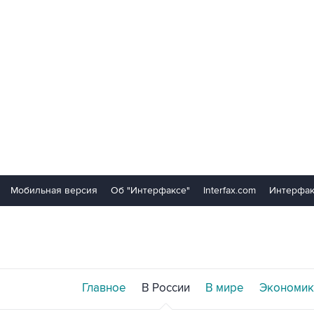
Мобильная версия
Об "Интерфаксе"
Interfax.com
Интерфак
Главное
В России
В мире
Экономик