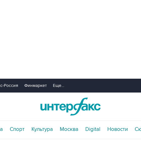
с-Россия
Финмаркет
Еще...
а
Спорт
Культура
Москва
Digital
Новости
С