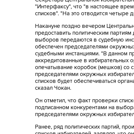
"Интерфаксу", что "в настоящее вре
списков". "На это отводится четыре д
Накануне поздно вечером Центральн
предоставить политическим партиям 
выборов передаются в судебную инст
обеспечен председателями окружных
судебными инстанциями. "В данном п
аккредитованные в избирательных о
опечатывание коробок (мешков) со с
председателями окружных избирател
списков будет обеспечиваться орган
сказал Чокан.
Он отметил, что факт проверки спис
подписанном конкурентами на выбора
председателями окружных избирател
Ранее, ряд политических партий, пр
списков избирателей, заявляя, что 