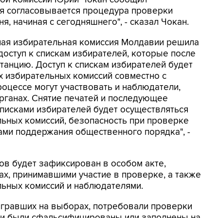
мя согласовывается процедура проверки
ня, начиная с сегодняшнего", - сказал Чокан.
ая избирательная комиссия Молдавии решила
доступ к спискам избирателей, которые после
анцию. Доступ к спискам избирателей будет
 избирательных комиссий совместно с
роцессе могут участвовать и наблюдатели,
рганах. Снятие печатей и последующее
писками избирателей будет осуществляться
ьных комиссий, безопасность при проверке
ами поддержания общественного порядка", -
ков будет зафиксирован в особом акте,
х, принимавшими участие в проверке, а также
ьных комиссий и наблюдателями.
оигравших на выборах, потребовали проверки
они были сфальсифицированы или заполнены на