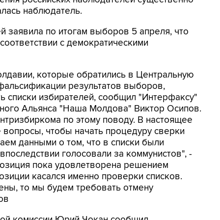
налась наблюдатель.
 заявила по итогам выборов 5 апреля, что
 соответствии с демократическими
лдавии, которые обратились в Центральную
фальсификации результатов выборов,
ь списки избирателей, сообщил "Интерфаксу"
нного Альянса "Наша Молдова" Виктор Осипов.
нтризбиркома по этому поводу. В настоящее
 вопросы, чтобы начать процедуру сверки
аем данными о том, что в списки были
впоследствии голосовали за коммунистов", -
ппозиция пока удовлетворена решением
позиции касался именно проверки списков.
ены, то мы будем требовать отмену
ов
ной комиссии Юрий Чокан сообщил