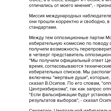
отличались от моего мнения", - приз
Миссия международных наблюдателей
они прошли корректно и свободно, в
стандартами.
Между тем оппозиционные партии Мо
избирательную комиссию по поводу 
получили возможность перепроверит
в четверг представитель оппозицио
"Мы получили официальный ответ Це
время, согласовываются технические
избирательных списков. Мы располаг
включены "мертвые души", которые, 
сказал В.Осипов. По его словам, "о
Центризбиркома", так как запрос оп
"Если фальсификации будут установл
результатов выборов", - сказал Осип
Секретарь Центральной избиратель