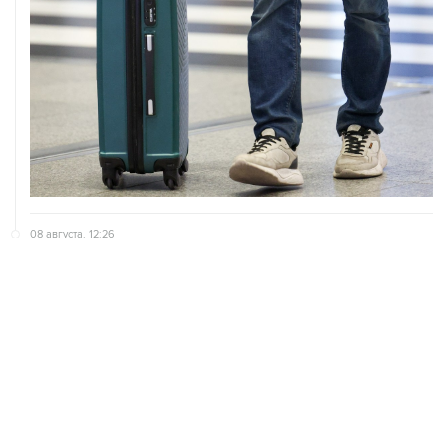
08 августа, 12:26
Пляжи в Геленджике закрыли из-за угрозы атаки
БПЛА
08 августа, 11:59
Возгорание на Ильском НПЗ из-за падения обломков
БПЛА ликвидировано
ХРОНИКИ СОБЫТИЙ