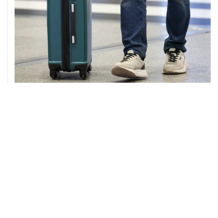
08 августа, 12:26
Пляжи в Геленджике закрыли из-за угрозы атаки
БПЛА
08 августа, 11:59
Возгорание на Ильском НПЗ из-за падения обломков
БПЛА ликвидировано
ХРОНИКИ СОБЫТИЙ