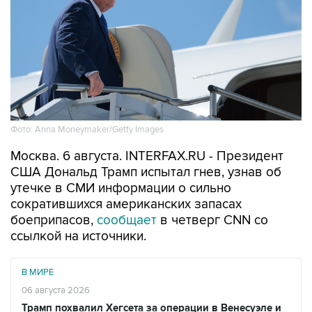
Фото: Anna Moneymaker/Getty Images
Москва. 6 августа. INTERFAX.RU - Президент
США Дональд Трамп испытал гнев, узнав об
утечке в СМИ информации о сильно
сократившихся американских запасах
боеприпасов,
сообщает
в четверг CNN со
ссылкой на источники.
В МИРЕ
06 августа 2026
Трамп похвалил Хегсета за операции в Венесуэле и