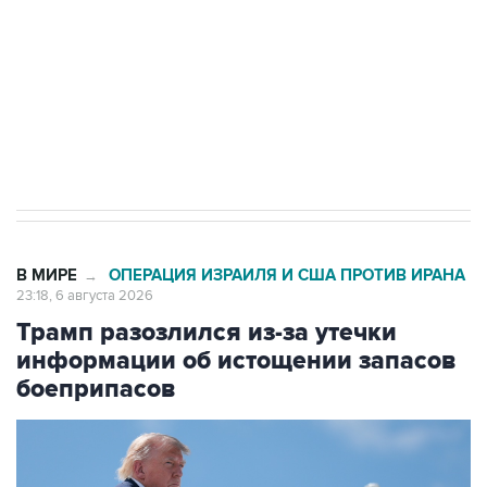
Как российские медицинские технологии
выходят на мировые рынки
Социальная реклама, АНО «Национальные приоритеты».
ИНН 7725383515 Erid: F7NfYUJCUneVdTRF8PRs
Число погибших при атаке БПЛА под
Геленджиком выросло до шести
В МИРЕ
ОПЕРАЦИЯ ИЗРАИЛЯ И США ПРОТИВ ИРАНА
→
23:18, 6 августа 2026
Трамп разозлился из-за утечки
информации об истощении запасов
боеприпасов