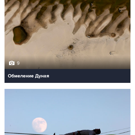
9
Обмеление Дуная