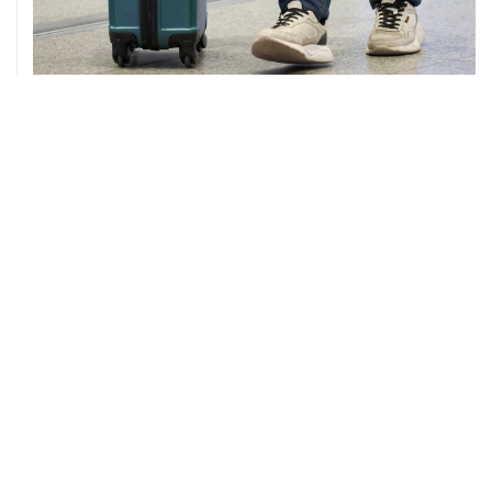
08 августа, 12:26
Пляжи в Геленджике закрыли из-за угрозы атаки
БПЛА
08 августа, 11:59
Возгорание на Ильском НПЗ из-за падения обломков
БПЛА ликвидировано
ХРОНИКИ СОБЫТИЙ
❮
❯