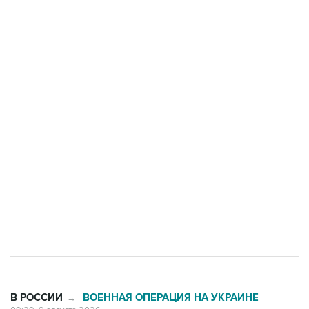
Росгвардии
Промышленное предприятие в Самарской
области подверглось атаке БПЛА
Беспилотные технологии и ИИ на службе у
электросетевых объектов и агрокомплексов
Социальная реклама, АНО «Национальные приоритеты».
ИНН 7725383515 Erid: F7NfYUJCUneVdwcydK6A
Кабмин РФ разрешил до 1 июля 2027 года
импорт, выпуск и обращение бензина Евро 2,
Евро 3, Евро 4
В РОССИИ
ВОЕННАЯ ОПЕРАЦИЯ НА УКРАИНЕ
→