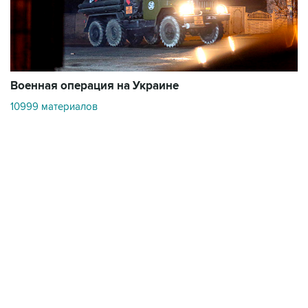
Военная операция на Украине
О
10999 материалов
3
Контакты
Об "Интерфаксе"
Пресс-центр
Вакансии
Реклама на сайте
Мероприятия
Copyright © 1991—2026 Interfax. Все права защищены. Сетевое издание
"Интерфакс.ру". Свидетельство о регистрации СМИ ЭЛ № ФС 77 - 84928 выдано
Федеральной службой по надзору в сфере связи, информационных технологий и
массовых коммуникаций (Роскомнадзор) 21.03.2023. Вся информация,
размещенная на данном веб-сайте, предназначена только для персонального