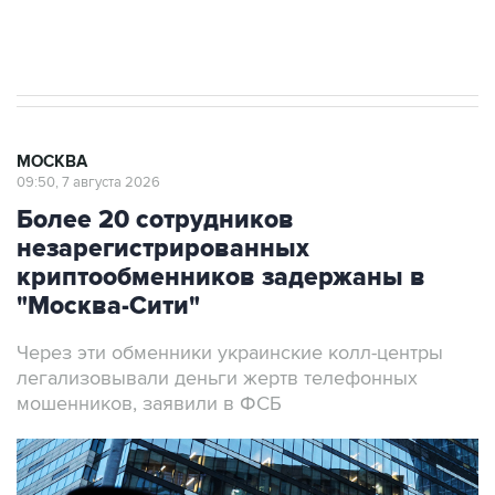
Аксенов сообщил о четвертом погибшем в
результате атаки ВСУ на Крым
МОСКВА
09:50, 7 августа 2026
Более 20 сотрудников
незарегистрированных
криптообменников задержаны в
"Москва-Сити"
Через эти обменники украинские колл-центры
легализовывали деньги жертв телефонных
мошенников, заявили в ФСБ