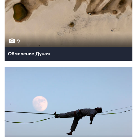
9
Обмеление Дуная
10