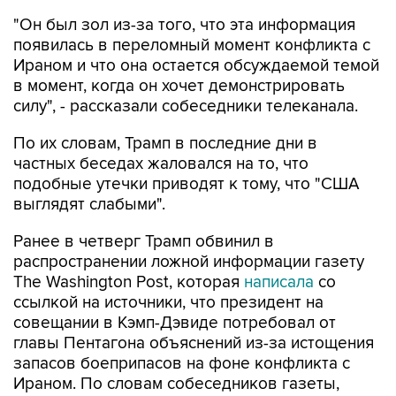
появилась в переломный момент конфликта с
Ираном и что она остается обсуждаемой темой
в момент, когда он хочет демонстрировать
силу", - рассказали собеседники телеканала.
По их словам, Трамп в последние дни в
частных беседах жаловался на то, что
подобные утечки приводят к тому, что "США
выглядят слабыми".
Ранее в четверг Трамп обвинил в
распространении ложной информации газету
The Washington Post, которая
написала
со
ссылкой на источники, что президент на
совещании в Кэмп-Дэвиде потребовал от
главы Пентагона объяснений из-за истощения
запасов боеприпасов на фоне конфликта с
Ираном. По словам собеседников газеты,
Трамп выразил негодование по поводу того,
что ему не предоставили вовремя