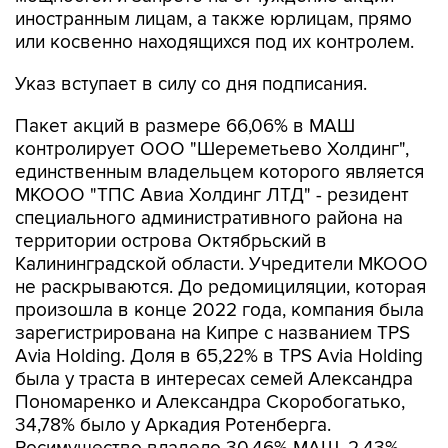
или косвенно находящихся под их контролем.
Указ вступает в силу со дня подписания.
Пакет акций в размере 66,06% в МАШ
контролирует ООО "Шереметьево Холдинг",
единственным владельцем которого является
МКООО "ТПС Авиа Холдинг ЛТД" - резидент
специального административного района на
территории острова Октябрьский в
Калининградской области. Учредители МКООО
не раскрываются. До редомициляции, которая
произошла в конце 2022 года, компания была
зарегистрирована на Кипре с названием TPS
Avia Holding. Доля в 65,22% в TPS Avia Holding
была у траста в интересах семей Александра
Пономаренко и Александра Скоробогатько,
34,78% было у Аркадия Ротенберга.
Росимущество владело 30,46% МАШ, 2,43%
было у
"Аэрофлота"
, 1,05% - у менеджмента