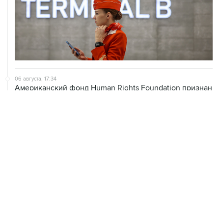
06 августа, 17:34
Американский фонд Human Rights Foundation признан
нежелательным в РФ
06 августа, 17:16
Москва не получала от Еревана официальных
обращений о прекращении концессии Южно-
Кавказской железной дороги
06 августа, 17:03
Пострадавшие от атак на Wildberries селлеры могут
получить отсрочки по налогам