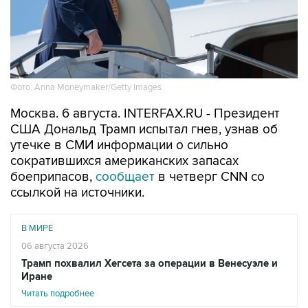
Фото: Anna Moneymaker/Getty Images
Москва. 6 августа. INTERFAX.RU - Президент
США Дональд Трамп испытал гнев, узнав об
утечке в СМИ информации о сильно
сократившихся американских запасах
боеприпасов,
сообщает
в четверг CNN со
ссылкой на источники.
В МИРЕ
06 августа 2026
Трамп похвалил Хегсета за операции в Венесуэле и
Иране
Читать подробнее
"Он был зол из-за того, что эта информация