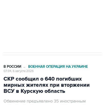
Как российские медицинские технологии
выходят на мировые рынки
Социальная реклама, АНО «Национальные приоритеты».
ИНН 7725383515 Erid: F7NfYUJCUneVdTRF8PRs
Трамп заявил, что переговоры с Ираном
начнутся в понедельник
В РОССИИ
ВОЕННАЯ ОПЕРАЦИЯ НА УКРАИНЕ
→
07:04, 6 августа 2026
СКР сообщил о 640 погибших
мирных жителях при вторжении
ВСУ в Курскую область
Обвинение предъявлено 35 иностранным