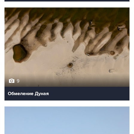
9
Обмеление Дуная