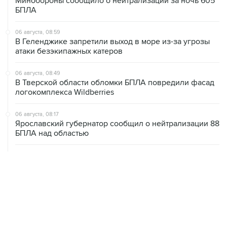
Минобороны сообщило о нейтрализации за ночь 605
БПЛА
06 августа, 08:59
В Геленджике запретили выход в море из-за угрозы
атаки безэкипажных катеров
06 августа, 08:49
В Тверской области обломки БПЛА повредили фасад
логокомплекса Wildberries
06 августа, 08:17
Ярославский губернатор сообщил о нейтрализации 88
БПЛА над областью
06 августа, 07:04
СКР сообщил о 640 погибших мирных жителях при
вторжении ВСУ в Курскую область
06 августа, 06:04
Моряки с затонувшего судна "Янина" получат выплаты