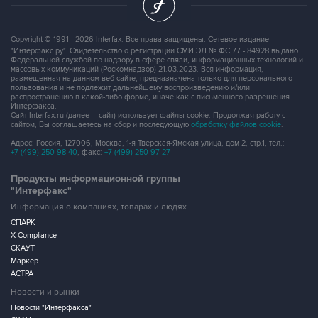
Copyright © 1991—2026 Interfax. Все права защищены. Сетевое издание
"Интерфакс.ру". Свидетельство о регистрации СМИ ЭЛ № ФС 77 - 84928 выдано
Федеральной службой по надзору в сфере связи, информационных технологий и
массовых коммуникаций (Роскомнадзор) 21.03.2023. Вся информация,
размещенная на данном веб-сайте, предназначена только для персонального
пользования и не подлежит дальнейшему воспроизведению и/или
распространению в какой-либо форме, иначе как с письменного разрешения
Интерфакса.
Сайт Interfax.ru (далее – сайт) использует файлы cookie. Продолжая работу с
сайтом, Вы соглашаетесь на сбор и последующую
обработку файлов cookie
.
Адрес: Россия, 127006, Москва, 1-я Тверская-Ямская улица, дом 2, стр.1, тел.:
+7 (499) 250-98-40
, факс:
+7 (499) 250-97-27
Продукты информационной группы
"Интерфакс"
Информация о компаниях, товарах и людях
СПАРК
X-Compliance
СКАУТ
Маркер
АСТРА
Новости и рынки
Новости "Интерфакса"
СКАН
RUDATA
Центр раскрытия корпоративной информации