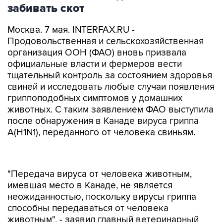
забивать скот
Москва. 7 мая. INTERFAX.RU -
Продовольственная и сельскохозяйственная
организация ООН (ФАО) вновь призвала
официальные власти и фермеров вести
тщательный контроль за состоянием здоровья
свиней и исследовать любые случаи появления
гриппоподобных симптомов у домашних
животных. С таким заявлением ФАО выступила
после обнаружения в Канаде вируса гриппа
A(H1N1), переданного от человека свиньям.
"Передача вируса от человека животным,
имевшая место в Канаде, не является
неожиданностью, поскольку вирусы гриппа
способны передаваться от человека
животным", - заявил главный ветеринарный
специалист ФАО Джозеф Доменеч, которого
цитирует в четверг служба новостей ООН. Он