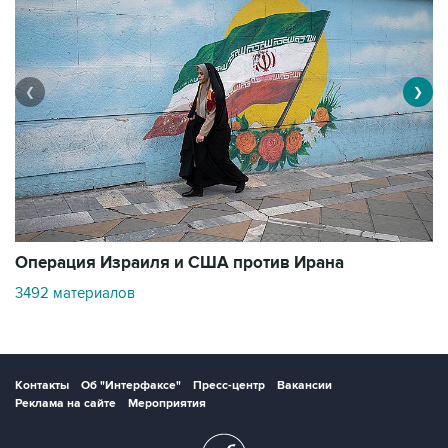
❮
❯
В
Операция Израиля и США против Ирана
11
3492 материалов
Контакты
Об "Интерфаксе"
Пресс-центр
Вакансии
Реклама на сайте
Мероприятия