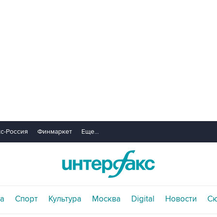
с-Россия
Финмаркет
Еще...
а
Спорт
Культура
Москва
Digital
Новости
С