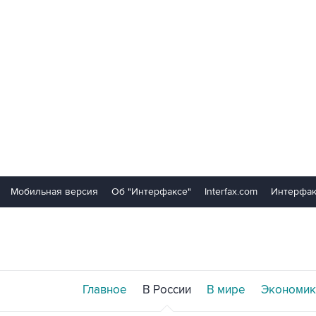
Мобильная версия
Об "Интерфаксе"
Interfax.com
Интерфак
Главное
В России
В мире
Экономик