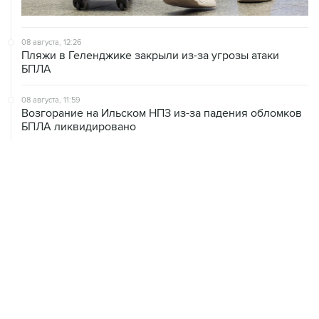
08 августа, 12:26
Пляжи в Геленджике закрыли из-за угрозы атаки
БПЛА
08 августа, 11:59
Возгорание на Ильском НПЗ из-за падения обломков
БПЛА ликвидировано
08 августа, 10:07
В Красноярском крае во время сплава по реке
пропала семья
08 августа, 09:22
Топливо в Севастополе в субботу поступит в продажу
на 13 АЗС сети "Атан"