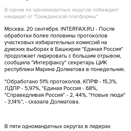
В одном из одномандатных округов побеждает
кандидат от "Гражданской платформы"
Москва. 20 сентября. INTERFAX.RU - После
обработки более половины протоколов
участковых избирательных комиссий на
думских выборах в Башкирии "Единая Россия"
продолжает лидировать с большим отрывом,
сообщила "Интерфаксу" секретарь ЦИК
республики Марина Долматова в понедельник.
"Обработано 51% протоколов. КПРФ - 15,3%,
ЛДПР - 5,97%, "Единая Россия - 68%,
"Справедливая Россия" - 2, 44%, "Новые люди"
- 3,14%", - сказала Долматова.
В пяти одномандатных округах в лидерах
выдвиженцы от "Единой России": Павел
Качкаев, Рафаэль Марданшин, Эльвира