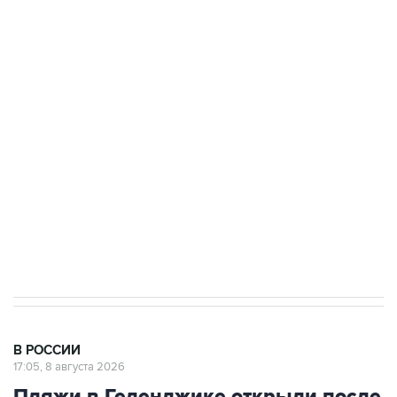
подростков, готовивших теракт на объекте
Росгвардии
Беспилотные технологии и ИИ на службе у
электросетевых объектов и агрокомплексов
Социальная реклама, АНО «Национальные приоритеты».
ИНН 7725383515 Erid: F7NfYUJCUneVdwcydK6A
Кабмин РФ разрешил до 1 июля 2027 года
импорт, выпуск и обращение бензина Евро 2,
Евро 3, Евро 4
В РОССИИ
17:05, 8 августа 2026
Пляжи в Геленджике открыли после
снятия угрозы атаки БПЛА