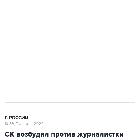
ФСБ сообщила о задержании в Приморье
подростков, готовивших теракт на объекте
Росгвардии
Беспилотные технологии и ИИ на службе у
электросетевых объектов и агрокомплексов
Социальная реклама, АНО «Национальные приоритеты».
ИНН 7725383515 Erid: F7NfYUJCUneVdwcydK6A
Аксенов сообщил о четвертом погибшем в
результате атаки ВСУ на Крым
В РОССИИ
19:39, 7 августа 2026
СК возбудил против журналистки