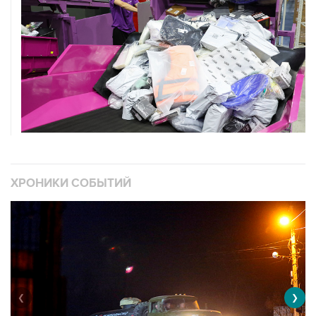
ХРОНИКИ СОБЫТИЙ
❮
❯