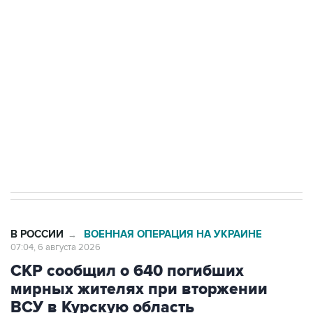
Путин сообщил о решении сосредоточить в
одних руках все службы тыла Минобороны
Как российские медицинские технологии
выходят на мировые рынки
Социальная реклама, АНО «Национальные приоритеты».
ИНН 7725383515 Erid: F7NfYUJCUneVdTRF8PRs
Трамп заявил, что переговоры с Ираном
начнутся в понедельник
В РОССИИ
ВОЕННАЯ ОПЕРАЦИЯ НА УКРАИНЕ
→
07:04, 6 августа 2026
СКР сообщил о 640 погибших
мирных жителях при вторжении
ВСУ в Курскую область