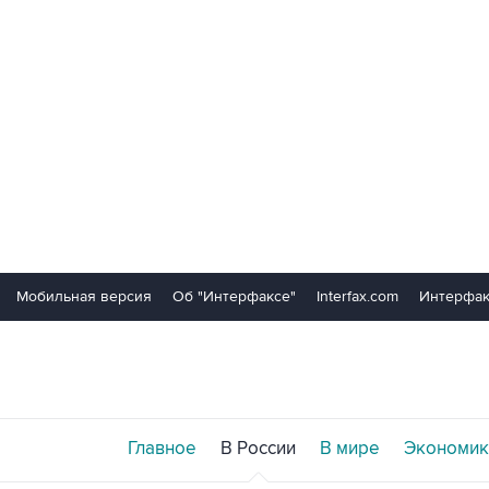
Мобильная версия
Об "Интерфаксе"
Interfax.com
Интерфак
Главное
В России
В мире
Экономик