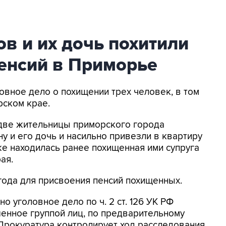
в и их дочь похитили
пенсий в Приморье
ловное дело о похищении трех человек, в том
рском крае.
а две жительницы приморского города
у и его дочь и насильно привезли в квартиру
же находилась ранее похищенная ими супруга
ая.
года для присвоения пенсий похищенных.
 уголовное дело по ч. 2 ст. 126 УК РФ
шенное группой лиц, по предварительному
 Прокуратура контролирует ход расследования.