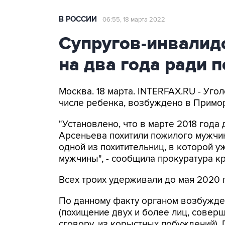
В РОССИИ
06:55, 18 марта 2022
Супругов-инвалидо
на два года ради 
Москва. 18 марта. INTERFAX.RU - Уго
числе ребенка, возбуждено в Примо
"Установлено, что в марте 2018 год
Арсеньева похитили пожилого мужчин
одной из похитительниц, в которой у
мужчины", - сообщила прокуратура кр
Всех троих удерживали до мая 2020 
По данному факту органом возбуждено
(похищение двух и более лиц, совер
сговору, из корыстных побуждений).