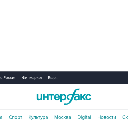
с-Россия
Финмаркет
Еще...
а
Спорт
Культура
Москва
Digital
Новости
С