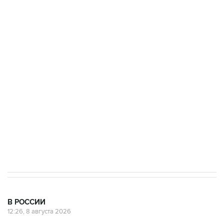
ФСБ сообщила о задержании в Приморье
подростков, готовивших теракт на объекте
Росгвардии
Беспилотные технологии и ИИ на службе у
электросетевых объектов и агрокомплексов
Социальная реклама, АНО «Национальные приоритеты».
ИНН 7725383515 Erid: F7NfYUJCUneVdwcydK6A
Кабмин РФ разрешил до 1 июля 2027 года
импорт, выпуск и обращение бензина Евро 2,
Евро 3, Евро 4
В РОССИИ
12:26, 8 августа 2026