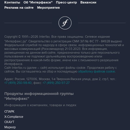
Контакты
Об "Интерфаксе"
Пресс-центр
Вакансии
Реклама на сайте
Мероприятия
Copyright © 1991—2026 Interfax. Все права защищены. Сетевое издание
"Интерфакс.ру". Свидетельство о регистрации СМИ ЭЛ № ФС 77 - 84928 выдано
Федеральной службой по надзору в сфере связи, информационных технологий и
массовых коммуникаций (Роскомнадзор) 21.03.2023. Вся информация,
размещенная на данном веб-сайте, предназначена только для персонального
пользования и не подлежит дальнейшему воспроизведению и/или
распространению в какой-либо форме, иначе как с письменного разрешения
Интерфакса.
Сайт Interfax.ru (далее – сайт) использует файлы cookie. Продолжая работу с
сайтом, Вы соглашаетесь на сбор и последующую
обработку файлов cookie
.
Адрес: Россия, 127006, Москва, 1-я Тверская-Ямская улица, дом 2, стр.1, тел.:
+7 (499) 250-98-40
, факс:
+7 (499) 250-97-27
Продукты информационной группы
"Интерфакс"
Информация о компаниях, товарах и людях
СПАРК
X-Compliance
СКАУТ
Маркер