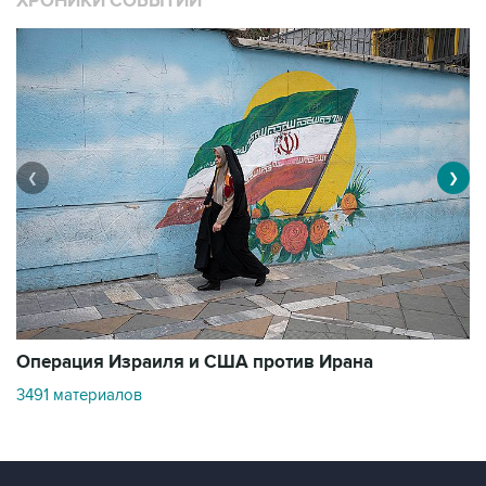
ХРОНИКИ СОБЫТИЙ
❮
❯
В
Операция Израиля и США против Ирана
11
3491 материалов