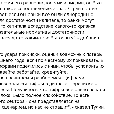
 всеми его разновидностями и видами, он был
т, такое сопоставление: запас 7 трлн против
чает, если бы банки все были однородны с
я достаточности капитала, то банки могут
го капитала вследствие какого-то кризиса,
язательные нормативы достаточности
азался даже каким-то избыточным", - добавил
го удара прикидки, оценки возможных потерь
него года, если по-честному их признавать. В
ифрами поделились с ними, чтобы успокоить их
давайте работайте, кредитуйте,
но посчитаем и разберемся. Цифрами
льзовали эти цифры в диалоге, переписке с
есы. Получилось, что цифры все равно попали
лоха. Было полное спокойствие. То есть
го сектора - она представляется на
ценарием, но нас не страшит", - сказал Тулин.