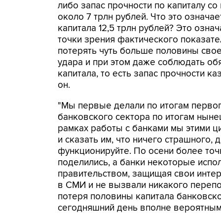
либо запас прочности по капиталу со
около 7 трлн рублей. Что это означае
капитала 12,5 трлн рублей? Это озна
точки зрения фактического показател
потерять чуть больше половины свое
удара и при этом даже соблюдать об
капитала, то есть запас прочности к
он.
"Мы первые делали по итогам перво
банковского сектора по итогам нынеш
рамках работы с банками мы этими ц
и сказать им, что ничего страшного, 
функционируйте. По осени более точ
поделились, а банки некоторые испо
правительством, защищая свои интер
в СМИ и не вызвали никакого перепо
потеря половины капитала банковско
сегодняшний день вполне вероятным с