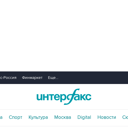
с-Россия
Финмаркет
Еще...
а
Спорт
Культура
Москва
Digital
Новости
С