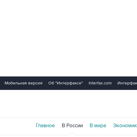
Мобильная версия
Об "Интерфаксе"
Interfax.com
Интерфак
Главное
В России
В мире
Экономик