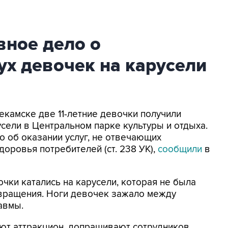
вное дело о
х девочек на карусели
текамске две 11-летние девочки получили
усели в Центральном парке культуры и отдыха.
 об оказании услуг, не отвечающих
оровья потребителей (ст. 238 УК),
сообщили
в
очки катались на карусели, которая не была
 вращения. Ноги девочек зажало между
авмы.
ют аттракцион, допрашивают сотрудников