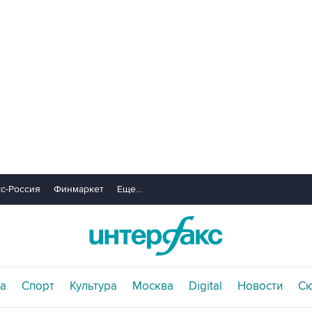
с-Россия
Финмаркет
Еще...
а
Спорт
Культура
Москва
Digital
Новости
С