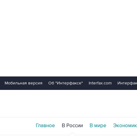
Мобильная версия
Об "Интерфаксе"
Interfax.com
Интерфак
Главное
В России
В мире
Экономик