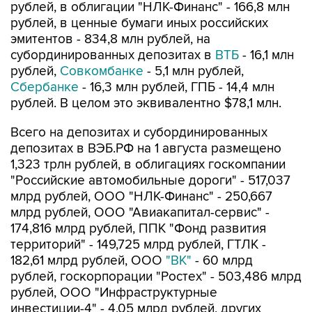
эмитентов - 834,8 млн рублей, на
субординированных депозитах в
ВТБ
- 16,1 млн
рублей,
Совкомбанке
- 5,1 млн рублей,
Сбербанке
- 16,3 млн рублей, ГПБ - 14,4 млн
рублей. В целом это эквивалентно $78,1 млн.
Всего на депозитах и субординированных
депозитах в ВЭБ.РФ на 1 августа размещено
1,323 трлн рублей, в облигациях госкомпании
"Российские автомобильные дороги" - 517,037
млрд рублей, ООО "НЛК-Финанс" - 250,667
млрд рублей, ООО "Авиакапитал-сервис" -
174,816 млрд рублей, ППК "Фонд развития
территорий" - 149,725 млрд рублей, ГТЛК -
182,61 млрд рублей, ООО
"ВК"
- 60 млрд
рублей, госкорпорации "Ростех" - 503,486 млрд
рублей, ООО "Инфраструктурные
инвестиции-4" - 4,05 млрд рублей, других
российских эмитентов - 63,7 млрд рублей,
$1,875 млрд и 10 млрд юаней.