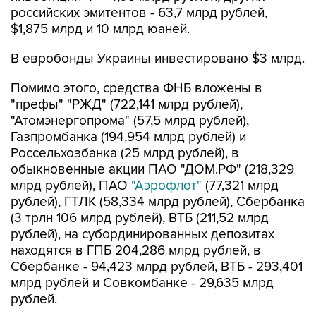
В евробонды Украины инвестировано $3 млрд.
Помимо этого, средства ФНБ вложены в
"префы" "РЖД" (722,141 млрд рублей),
"Атомэнергопрома" (57,5 млрд рублей),
Газпромбанка (194,954 млрд рублей) и
Россельхозбанка (25 млрд рублей), в
обыкновенные акции ПАО "ДОМ.РФ" (218,329
млрд рублей), ПАО
"Аэрофлот"
(77,321 млрд
рублей), ГТЛК (58,334 млрд рублей), Сбербанка
(3 трлн 106 млрд рублей), ВТБ (211,52 млрд
рублей), на субординированных депозитах
находятся в ГПБ 204,286 млрд рублей, в
Сбербанке - 94,423 млрд рублей, ВТБ - 293,401
млрд рублей и Совкомбанке - 29,635 млрд
рублей.
В июле 2,324 млрд рублей были размещены в
облигации ГТЛК для финансирования