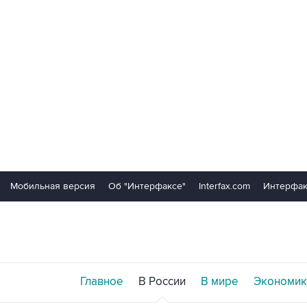
Мобильная версия
Об "Интерфаксе"
Interfax.com
Интерфак
Главное
В России
В мире
Экономик