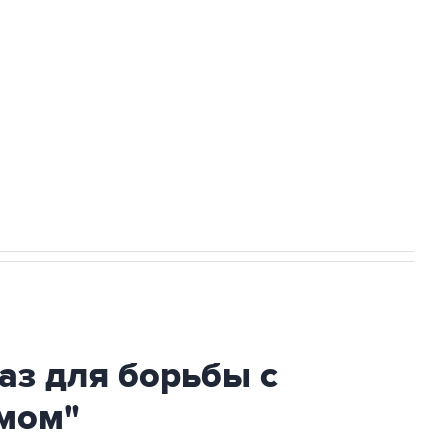
ехнологии выходят на мировые рынки
НН 7725383515 Erid: F7NfYUJCUneVdTRF8PRs
огибшем в результате атаки ВСУ на
аз для борьбы с
мом"