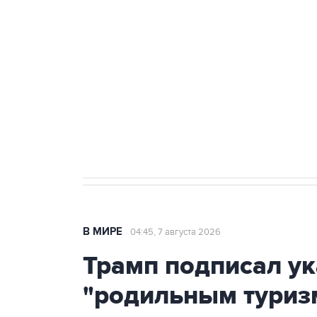
теракт на объекте Росгвардии
Как российские медицинские т
Социальная реклама, АНО «Национальные приоритеты».
И
Аксенов сообщил о четвертом п
Крым
В МИРЕ
04:45, 7 августа 2026
Трамп подписал ук
"родильным туриз