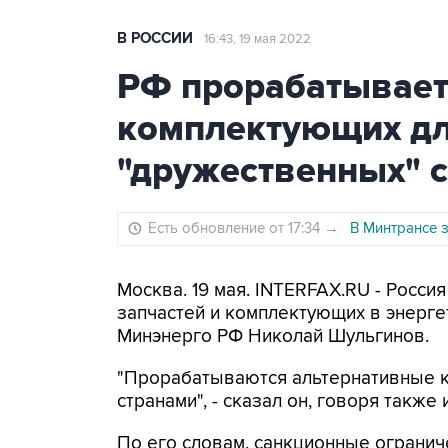
В РОССИИ
16:43, 19 мая 2022
РФ прорабатывает
комплектующих дл
"дружественных" 
Есть обновление от 17:34
→
В Минтрансе з
Москва. 19 мая. INTERFAX.RU - Росс
запчастей и комплектующих в энерге
Минэнерго РФ Николай Шульгинов.
"Прорабатываются альтернативные к
странами", - сказал он, говоря также 
По его словам, санкционные огранич