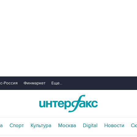
с-Россия
Финмаркет
Еще...
а
Спорт
Культура
Москва
Digital
Новости
С