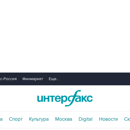
с-Россия
Финмаркет
Еще...
а
Спорт
Культура
Москва
Digital
Новости
С