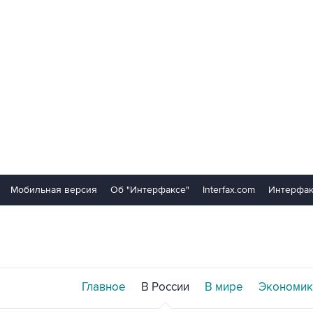
Мобильная версия
Об "Интерфаксе"
Interfax.com
Интерфак
Главное
В России
В мире
Экономик