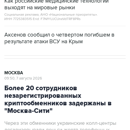
Социальная реклама, АНО «Национальные приоритеты».
ИНН 7725383515 Erid: F7NfYUJCUneVdTRF8PRs
Аксенов сообщил о четвертом погибшем в
результате атаки ВСУ на Крым
МОСКВА
09:50, 7 августа 2026
Более 20 сотрудников
незарегистрированных
криптообменников задержаны в
"Москва-Сити"
Через эти обменники украинские колл-центры
легализовывали деньги жертв телефонных
мошенников, заявили в ФСБ