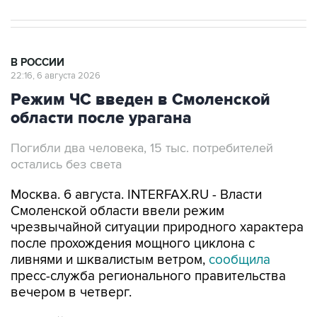
В РОССИИ
22:16, 6 августа 2026
Режим ЧС введен в Смоленской
области после урагана
Погибли два человека, 15 тыс. потребителей
остались без света
Москва. 6 августа. INTERFAX.RU - Власти
Смоленской области ввели режим
чрезвычайной ситуации природного характера
после прохождения мощного циклона с
ливнями и шквалистым ветром,
сообщила
пресс-служба регионального правительства
вечером в четверг.
Мощный циклон с ливнями и шквалистым
ветром прошел по территории Руднянского,