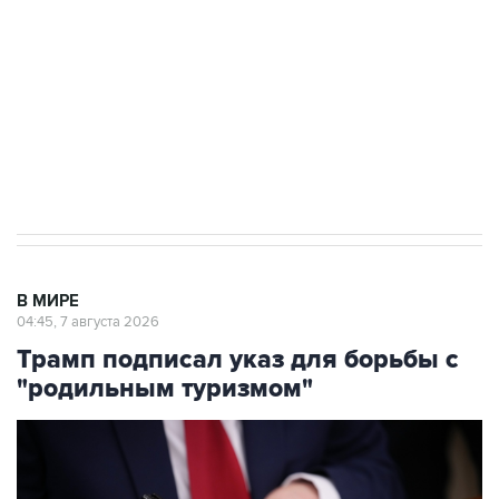
выходят на мировые рынки
Социальная реклама, АНО «Национальные приоритеты».
ИНН 7725383515 Erid: F7NfYUJCUneVdTRF8PRs
Аксенов сообщил о четвертом погибшем в
результате атаки ВСУ на Крым
В МИРЕ
04:45, 7 августа 2026
Трамп подписал указ для борьбы с
"родильным туризмом"