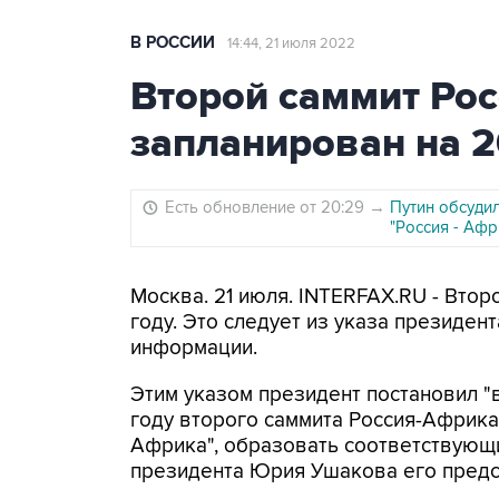
В РОССИИ
14:44, 21 июля 2022
Второй саммит Ро
запланирован на 2
Есть обновление от 20:29
→
Путин обсуди
"Россия - Афр
Москва. 21 июля. INTERFAX.RU - Вто
году. Это следует из указа президен
информации.
Этим указом президент постановил "
году второго саммита Россия-Африка
Африка", образовать соответствующ
президента Юрия Ушакова его предс