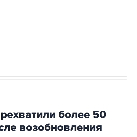
а службе у электросетевых объектов и
НН 7725383515 Erid: F7NfYUJCUneVdwcydK6A
2027 года импорт, выпуск и обращение
ехватили более 50
осле возобновления