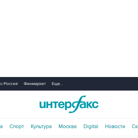
с-Россия
Финмаркет
Еще...
а
Спорт
Культура
Москва
Digital
Новости
С