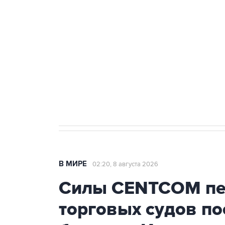
Беспилотные технологии и ИИ н
агрокомплексов
Социальная реклама, АНО «Национальные приоритеты».
И
Кабмин РФ разрешил до 1 июля 
бензина Евро 2, Евро 3, Евро 4
В МИРЕ
02:20, 8 августа 2026
Силы CENTCOM пер
торговых судов п