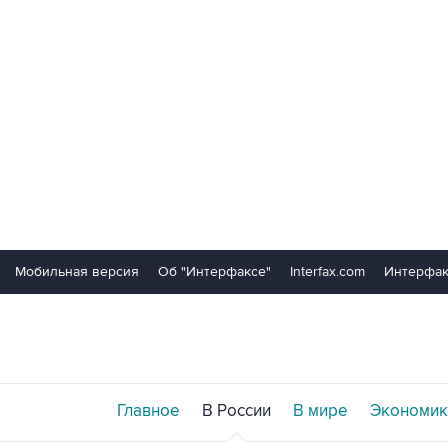
Мобильная версия
Об "Интерфаксе"
Interfax.com
Интерфак
Главное
В России
В мире
Экономик