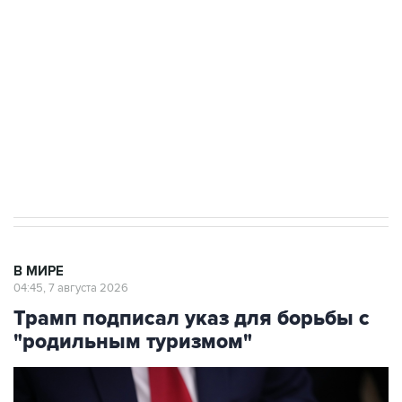
Как российские медицинские технологии
выходят на мировые рынки
Социальная реклама, АНО «Национальные приоритеты».
ИНН 7725383515 Erid: F7NfYUJCUneVdTRF8PRs
Аксенов сообщил о четвертом погибшем в
результате атаки ВСУ на Крым
В МИРЕ
04:45, 7 августа 2026
Трамп подписал указ для борьбы с
"родильным туризмом"