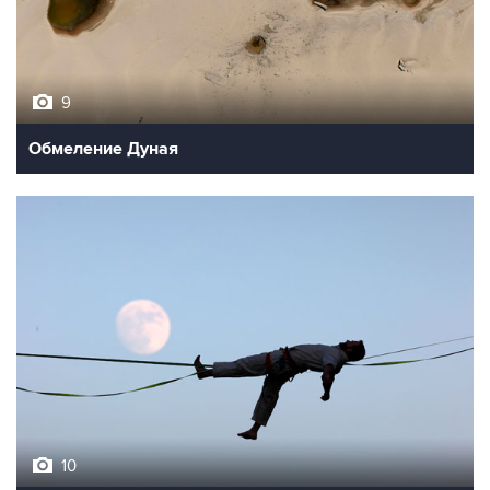
9
Обмеление Дуная
10