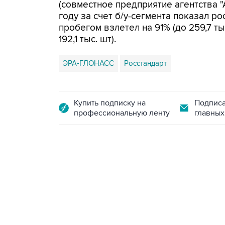
(совместное предприятие агентства "
году за счет б/у-сегмента показал рос
пробегом взлетел на 91% (до 259,7 тыс
192,1 тыс. шт).
ЭРА-ГЛОНАСС
Росстандарт
Купить подписку на
Подписа
профессиональную ленту
главных
18:40, 6 августа 2026