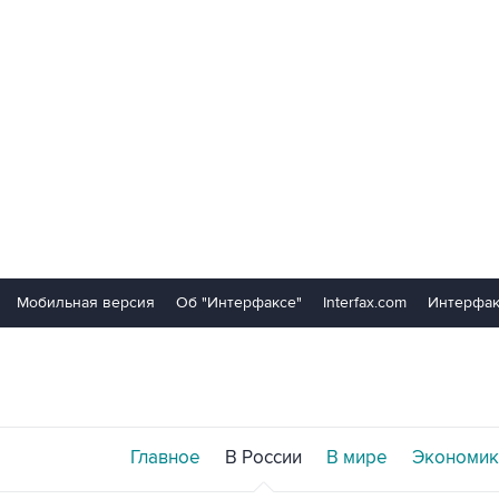
Мобильная версия
Об "Интерфаксе"
Interfax.com
Интерфак
Главное
В России
В мире
Экономик