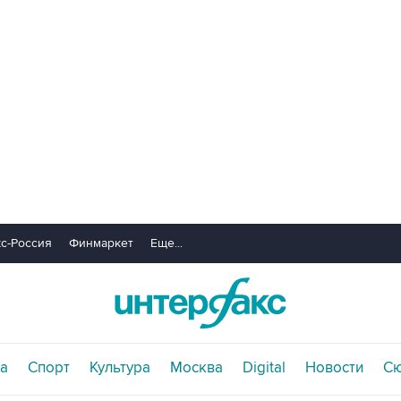
с-Россия
Финмаркет
Еще...
а
Спорт
Культура
Москва
Digital
Новости
С