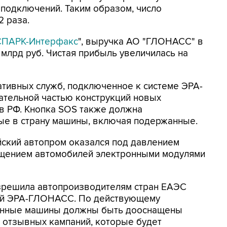
н подключений. Таким образом, число
2 раза.
СПАРК-Интерфакс
", выручка АО "ГЛОНАСС" в
3 млрд руб. Чистая прибыль увеличилась на
ативных служб, подключенное к системе ЭРА-
ательной частью конструкций новых
в РФ. Кнопка SOS также должна
мые в страну машины, включая подержанные.
йский автопром оказался под давлением
ащением автомобилей электронными модулями
азрешила автопроизводителям стран ЕАЭС
лей ЭРА-ГЛОНАСС. По действующему
анные машины должны быть дооснащены
х отзывных кампаний, которые будет