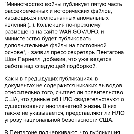
касающихся неопознанных аномальных
явлений (...). Коллекция по-прежнему
размещена на сайте WAR.GOV/UFO, и
министерство будет публиковать
дополнительные файлы на постоянной
основе", - заявил пресс-секретарь Пентагона
Шон Парнелл, добавив, что уже ведется
работа над следующей подборкой.
Как и в предыдущих публикациях, в
документах не содержится никаких выводов
относительно того, считает ли правительство
США, что данные об НЛО свидетельствуют о
существовании инопланетной жизни. В них
также не указывается, представляют ли НЛО
угрозу национальной безопасности США.
В Пентагоне подчеркивают, что публикация
материалов, которая началась 8 мая, "является
результатом указания президента США