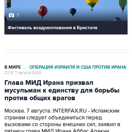
7
Фестиваль воздухоплавания в Бристоле
В МИРЕ
ОПЕРАЦИЯ ИЗРАИЛЯ И США ПРОТИВ ИРАНА
→
22:31, 7 августа 2026
Глава МИД Ирана призвал
мусульман к единству для борьбы
против общих врагов
Москва. 7 августа. INTERFAX.RU - Исламским
странам следует объединиться перед
вызовами со стороны внешних сил, заявил в
пятницу глава МИД Ирана Аббас Аракчи.
"Когда мусульмане едины, то мы способны дать