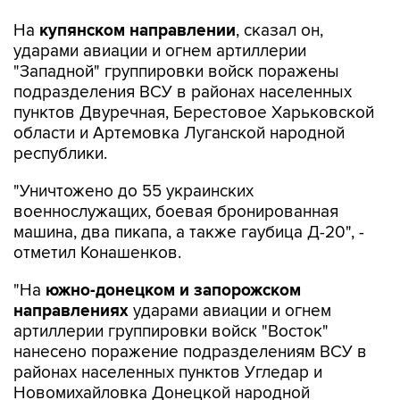
ударами авиации и огнем артиллерии
"Западной" группировки войск поражены
подразделения ВСУ в районах населенных
пунктов Двуречная, Берестовое Харьковской
области и Артемовка Луганской народной
республики.
"Уничтожено до 55 украинских
военнослужащих, боевая бронированная
машина, два пикапа, а также гаубица Д-20", -
отметил Конашенков.
"На
южно-донецком и запорожском
направлениях
ударами авиации и огнем
артиллерии группировки войск "Восток"
нанесено поражение подразделениям ВСУ в
районах населенных пунктов Угледар и
Новомихайловка Донецкой народной
республики. Общие потери противника за
сутки на данных направлениях составили