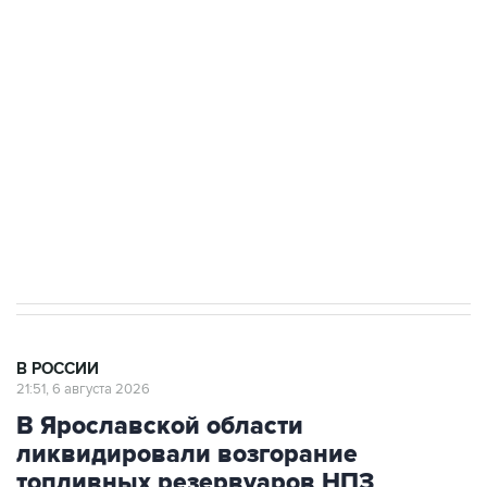
Как российские медицинские технологии
выходят на мировые рынки
Социальная реклама, АНО «Национальные приоритеты».
ИНН 7725383515 Erid: F7NfYUJCUneVdTRF8PRs
Аксенов сообщил о четвертом погибшем в
результате атаки ВСУ на Крым
В РОССИИ
21:51, 6 августа 2026
В Ярославской области
ликвидировали возгорание
топливных резервуаров НПЗ
Москва. 6 августа. INTERFAX.RU - Губернатор