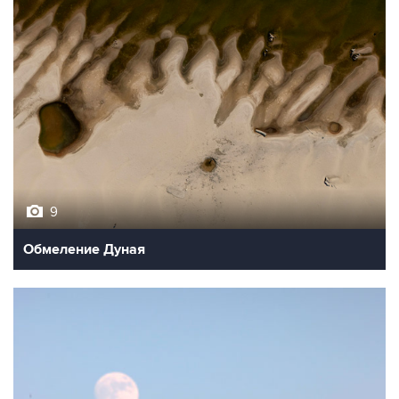
9
Обмеление Дуная