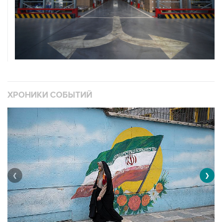
ХРОНИКИ СОБЫТИЙ
❮
❯