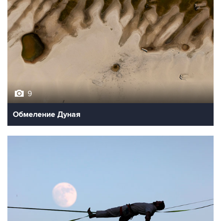
9
Обмеление Дуная