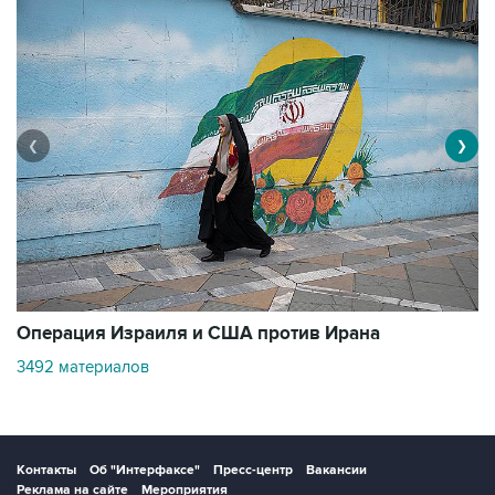
❮
❯
В
Операция Израиля и США против Ирана
11
3492 материалов
Контакты
Об "Интерфаксе"
Пресс-центр
Вакансии
Реклама на сайте
Мероприятия