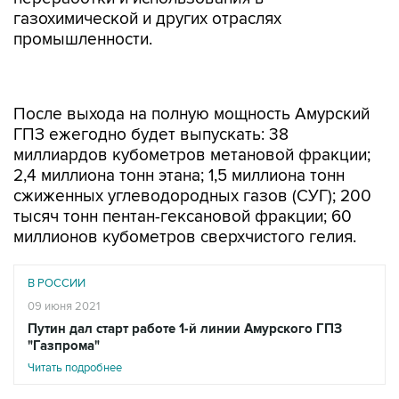
газохимической и других отраслях
промышленности.
После выхода на полную мощность Амурский
ГПЗ ежегодно будет выпускать: 38
миллиардов кубометров метановой фракции;
2,4 миллиона тонн этана; 1,5 миллиона тонн
сжиженных углеводородных газов (СУГ); 200
тысяч тонн пентан-гексановой фракции; 60
миллионов кубометров сверхчистого гелия.
В РОССИИ
09 июня 2021
Путин дал старт работе 1-й линии Амурского ГПЗ
"Газпрома"
Читать подробнее
Весь метан направляется в КНР по договорам
долгосрочной поставки. Одним из ключевых