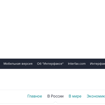
Мобильная версия
Об "Интерфаксе"
Interfax.com
Интерфак
Главное
В России
В мире
Экономик