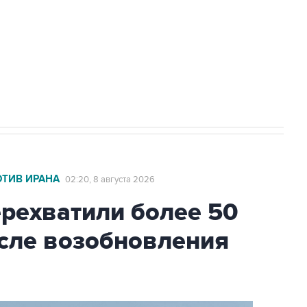
НН 7725383515 Erid: F7NfYUJCUneVdwcydK6A
2027 года импорт, выпуск и обращение
ОТИВ ИРАНА
02:20, 8 августа 2026
ехватили более 50
осле возобновления