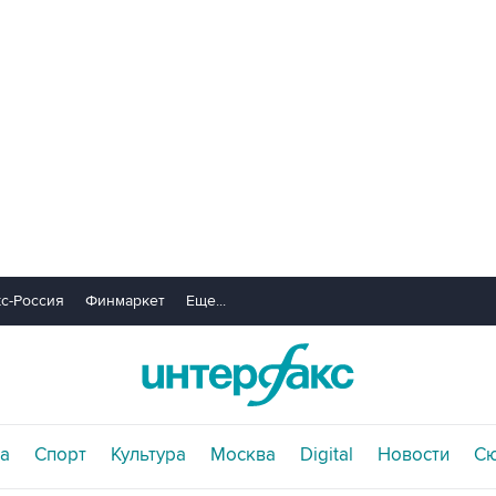
с-Россия
Финмаркет
Еще...
а
Спорт
Культура
Москва
Digital
Новости
С