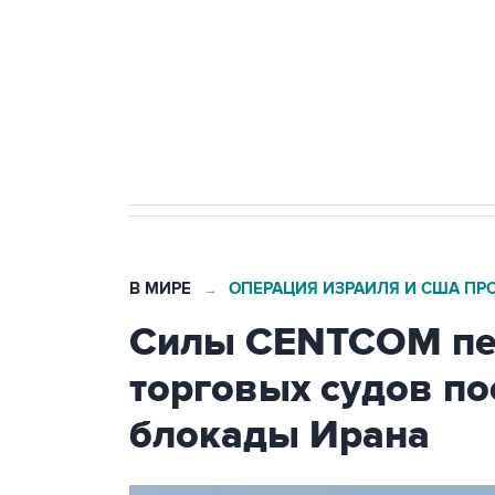
агрокомплексов
Социальная реклама, АНО «Национальные приоритеты».
И
Кабмин РФ разрешил до 1 июля 
бензина Евро 2, Евро 3, Евро 4
В МИРЕ
ОПЕРАЦИЯ ИЗРАИЛЯ И США ПР
→
Силы CENTCOM пер
торговых судов п
блокады Ирана