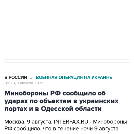
электросетевых объектов и агрокомплексов
Социальная реклама, АНО «Национальные приоритеты».
ИНН 7725383515 Erid: F7NfYUJCUneVdwcydK6A
Кабмин РФ разрешил до 1 июля 2027 года
импорт, выпуск и обращение бензина Евро 2,
Евро 3, Евро 4
В РОССИИ
ВОЕННАЯ ОПЕРАЦИЯ НА УКРАИНЕ
→
09:29, 9 августа 2026
Минобороны РФ сообщило об
ударах по объектам в украинских
портах и в Одесской области
Москва. 9 августа. INTERFAX.RU - Минобороны
РФ сообщило, что в течение ночи 9 августа