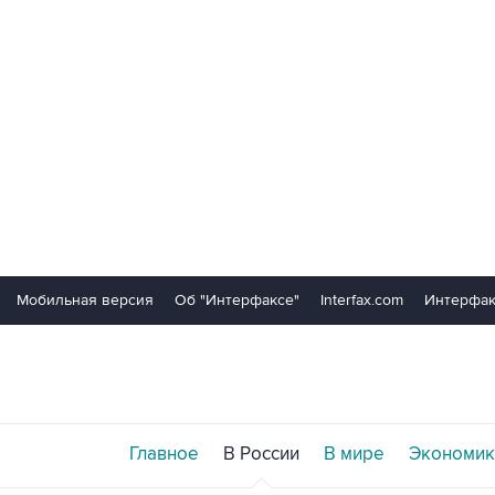
Мобильная версия
Об "Интерфаксе"
Interfax.com
Интерфак
Главное
В России
В мире
Экономик