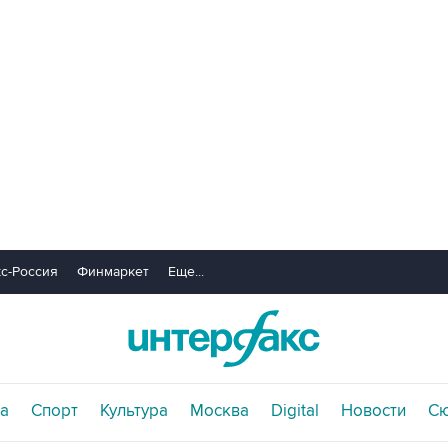
с-Россия
Финмаркет
Еще...
а
Спорт
Культура
Москва
Digital
Новости
С