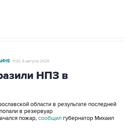
с Ираном начнутся в понедельник
АИНЕ
11:32, 6 августа 2026
азили НПЗ в
Ярославской области в результате последней
попали в резервуар
ачался пожар,
сообщил
губернатор Михаил