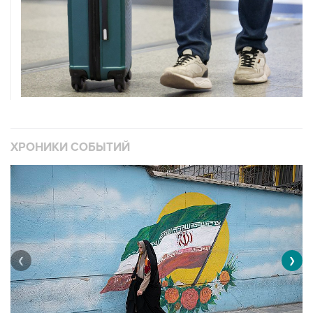
ХРОНИКИ СОБЫТИЙ
❮
❯