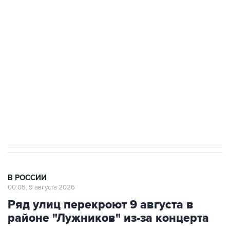
области подверглось атаке БПЛА
Беспилотные технологии и ИИ на службе у
электросетевых объектов и агрокомплексов
Социальная реклама, АНО «Национальные приоритеты».
ИНН 7725383515 Erid: F7NfYUJCUneVdwcydK6A
Кабмин РФ разрешил до 1 июля 2027 года
импорт, выпуск и обращение бензина Евро 2,
Евро 3, Евро 4
В РОССИИ
00:05, 9 августа 2026
Ряд улиц перекроют 9 августа в
районе "Лужников" из-за концерта