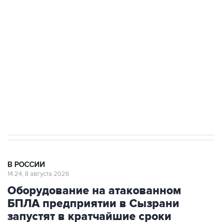
области подверглось атаке БПЛА
Беспилотные технологии и ИИ на службе у
электросетевых объектов и агрокомплексов
Социальная реклама, АНО «Национальные приоритеты».
ИНН 7725383515 Erid: F7NfYUJCUneVdwcydK6A
Кабмин РФ разрешил до 1 июля 2027 года
импорт, выпуск и обращение бензина Евро 2,
Евро 3, Евро 4
В РОССИИ
14:24, 8 августа 2026
Оборудование на атакованном
БПЛА предприятии в Сызрани
запустят в кратчайшие сроки