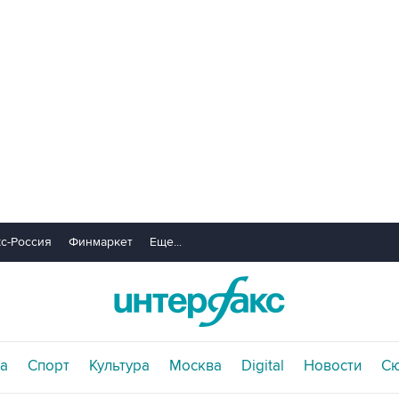
с-Россия
Финмаркет
Еще...
а
Спорт
Культура
Москва
Digital
Новости
С