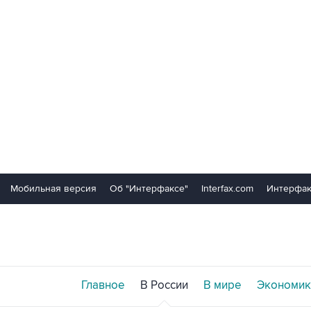
Мобильная версия
Об "Интерфаксе"
Interfax.com
Интерфак
Главное
В России
В мире
Экономик